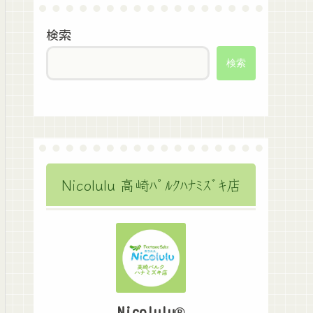
検索
検索
Nicolulu 高崎ﾊﾟﾙｸﾊﾅﾐｽﾞｷ店
Nicolulu®