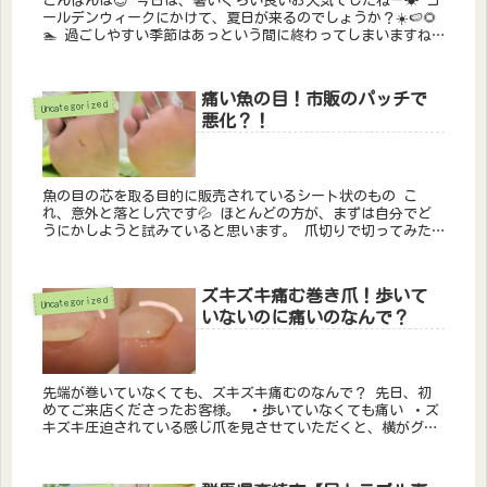
こんばんは😊 今日は、暑いくらい良いお天気でしたねー☀ ゴ
ールデンウィークにかけて、夏日が来るのでしょうか？☀️🍉🌻
🏊 過ごしやすい季節はあっという間に終わってしまいますね
さて、本日、妊婦さんからご予約をいただき...
痛い魚の目！市販のパッチで
Uncategorized
悪化？！
魚の目の芯を取る目的に販売されているシート状のもの こ
れ、意外と落とし穴です💦 ほとんどの方が、まずは自分でど
うにかしようと試みていると思います。 爪切りで切ってみた
り、カッターで削ってみたり。 でも、どんどん大き...
ズキズキ痛む巻き爪！歩いて
Uncategorized
いないのに痛いのなんで？
先端が巻いていなくても、ズキズキ痛むのなんで？ 先日、初
めてご来店くださったお客様。 ・歩いていなくても痛い ・ズ
キズキ圧迫されている感じ爪を見させていただくと、横がグ
ッ！っと食い込んでいらっしゃいました💦 《無料...