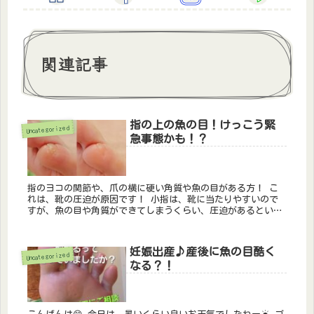
関連記事
指の上の魚の目！けっこう緊
Uncategorized
急事態かも！？
指のヨコの関節や、爪の横に硬い角質や魚の目がある方！ こ
れは、靴の圧迫が原因です！ 小指は、靴に当たりやすいので
すが、魚の目や角質ができてしまうくらい、圧迫があるという
ことは、緊急事態です❗ なぜ緊急事態か？！ ...
妊娠出産♪産後に魚の目酷く
Uncategorized
なる？！